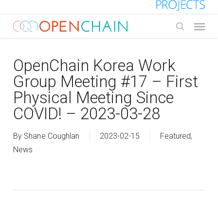
Skip
to
Menu
main
search
content
OpenChain Korea Work
Group Meeting #17 – First
Physical Meeting Since
COVID! – 2023-03-28
By
Shane Coughlan
2023-02-15
Featured
,
News