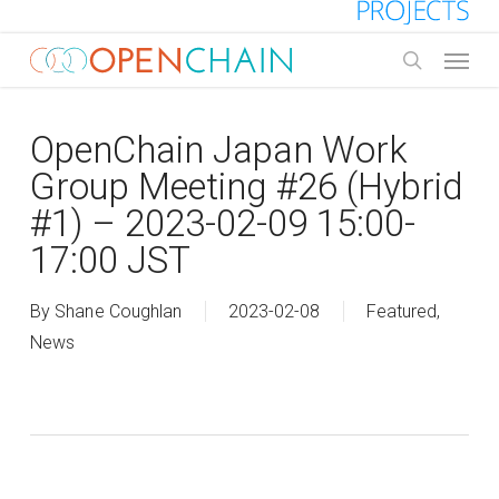
Skip
to
Menu
main
search
content
OpenChain Japan Work
Group Meeting #26 (Hybrid
#1) – 2023-02-09 15:00-
17:00 JST
By
Shane Coughlan
2023-02-08
Featured
,
News