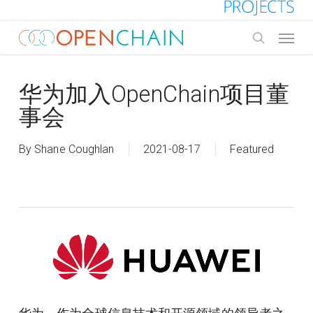
Skip
to
Menu
main
search
content
华为加入OpenChain项目董
事会
By
Shane Coughlan
2021-08-17
Featured