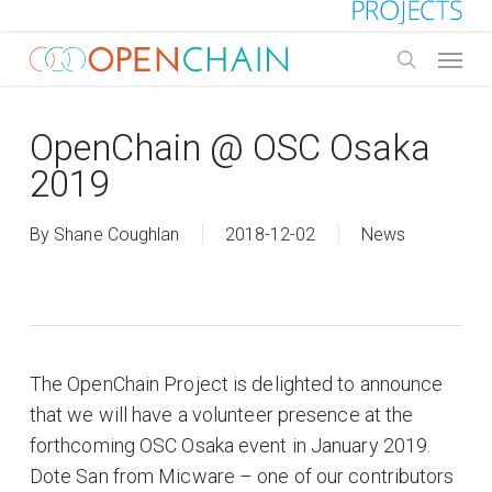
Skip
to
Menu
main
search
content
OpenChain @ OSC Osaka
2019
By
Shane Coughlan
2018-12-02
News
The OpenChain Project is delighted to announce
that we will have a volunteer presence at the
forthcoming OSC Osaka event in January 2019.
Dote San from Micware – one of our contributors