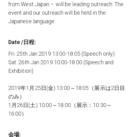
from West Japan – will be leading outreach. The
event and our outreach will be held in the
Japanese language.
Date /日程:
Fri. 25th Jan 2019 13:00-18:05 (Speech only)
Sat. 26th Jan 2019 10:00-18:00 (Speech and
Exhibition)
2019年1月25日(金) 13:00～18:05（展示は2日目
のみ）
1月26日(土) 10:00～18:00（展示：10:30～
16:00）
会場: