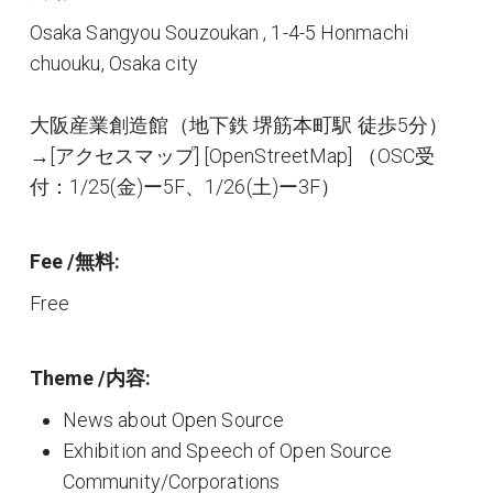
Osaka Sangyou Souzoukan , 1-4-5 Honmachi
chuouku, Osaka city
大阪産業創造館（地下鉄 堺筋本町駅 徒歩5分）
→[アクセスマップ] [OpenStreetMap] （OSC受
付：1/25(金)ー5F、1/26(土)ー3F）
Fee /無料:
Free
Theme /内容:
News about Open Source
Exhibition and Speech of Open Source
Community/Corporations