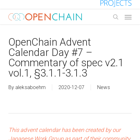
Skip
to
Menu
main
search
content
OpenChain Advent
Calendar Day #7 –
Commentary of spec v2.1
vol.1, §3.1.1-3.1.3
By
aleksaboehm
2020-12-07
News
This advent calendar has been created by our
Japanese Work Group as part of their community